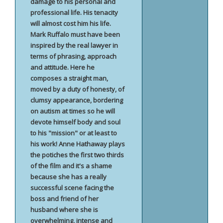
damage to his personal and
professional life. His tenacity
will almost cost him his life.
Mark Ruffalo must have been
inspired by the real lawyer in
terms of phrasing, approach
and attitude. Here he
composes a straight man,
moved by a duty of honesty, of
clumsy appearance, bordering
on autism at times so he will
devote himself body and soul
to his "mission" or at least to
his work! Anne Hathaway plays
the potiches the first two thirds
of the film and it's a shame
because she has a really
successful scene facing the
boss and friend of her
husband where she is
overwhelming, intense and