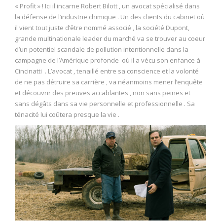
« Profit » ! Ici il incarne Robert Bilott , un avocat spécialisé dans
la défense de l’industrie chimique . Un des clients du cabinet où
il vient tout juste d’être nommé associé , la société Dupont,
grande multinationale leader du marché va se trouver au coeur
d’un potentiel scandale de pollution intentionnelle dans la
campagne de l’Amérique profonde où il a vécu son enfance à
Cincinatti . L’avocat , tenaillé entre sa conscience et la volonté
de ne pas détruire sa carrière , va néanmoins mener l’enquête
et découvrir des preuves accablantes , non sans peines et
sans dégâts dans sa vie personnelle et professionnelle . Sa
ténacité lui coûtera presque la vie .