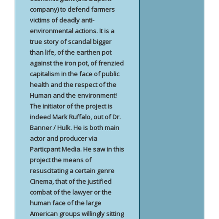
company) to defend farmers
victims of deadly anti-
environmental actions. It is a
true story of scandal bigger
than life, of the earthen pot
against the iron pot, of frenzied
capitalism in the face of public
health and the respect of the
Human and the environment!
The initiator of the project is
indeed Mark Ruffalo, out of Dr.
Banner / Hulk. He is both main
actor and producer via
Particpant Media. He saw in this
project the means of
resuscitating a certain genre
Cinema, that of the justified
combat of the lawyer or the
human face of the large
American groups willingly sitting