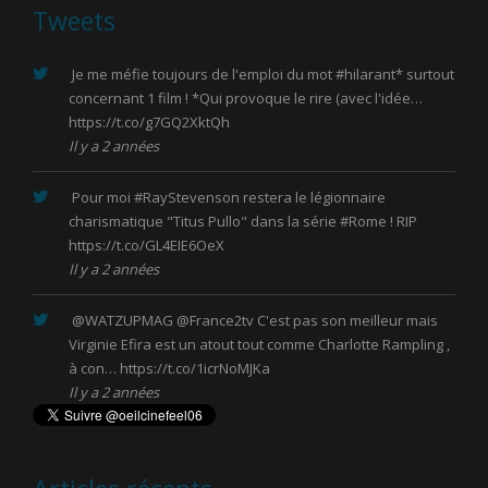
Tweets
Je me méfie toujours de l'emploi du mot
#hilarant
* surtout
concernant 1 film ! *Qui provoque le rire (avec l'idée…
https://t.co/g7GQ2XktQh
Il y a 2 années
Pour moi
#RayStevenson
restera le légionnaire
charismatique "Titus Pullo" dans la série
#Rome
! RIP
https://t.co/GL4EIE6OeX
Il y a 2 années
@WATZUPMAG
@France2tv
C'est pas son meilleur mais
Virginie Efira est un atout tout comme Charlotte Rampling ,
à con…
https://t.co/1icrNoMJKa
Il y a 2 années