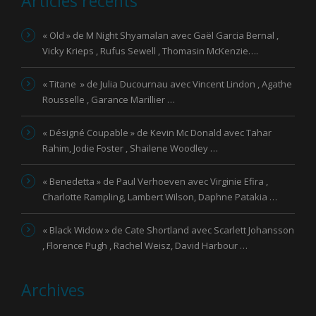
Articles récents
« Old » de M Night Shyamalan avec Gaël Garcia Bernal ,
Vicky Krieps , Rufus Sewell , Thomasin McKenzie….
« Titane » de Julia Ducournau avec Vincent Lindon , Agathe
Rousselle , Garance Marillier …
« Désigné Coupable » de Kevin Mc Donald avec Tahar
Rahim, Jodie Foster , Shailene Woodley …
« Benedetta » de Paul Verhoeven avec Virginie Efira ,
Charlotte Rampling, Lambert Wilson, Daphne Patakia …
« Black Widow » de Cate Shortland avec Scarlett Johansson
, Florence Pugh , Rachel Weisz, David Harbour …
Archives