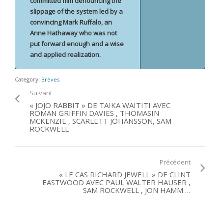
committed film denouncing the
slippage of the system led by a
convincing Mark Ruffalo, an
Anne Hathaway who was not
put forward enough and a wise
and applied realization.
Category:
Brèves
Suivant
« JOJO RABBIT » DE TAÏKA WAITITI AVEC
ROMAN GRIFFIN DAVIES , THOMASIN
MCKENZIE , SCARLETT JOHANSSON, SAM
ROCKWELL
Précédent
« LE CAS RICHARD JEWELL » DE CLINT
EASTWOOD AVEC PAUL WALTER HAUSER ,
SAM ROCKWELL , JON HAMM …