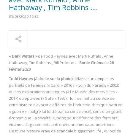
Hathaway , Tim Robbins ….
31/03/2020 16:32
« Dark Waters »
de Todd Haynes avec Mark Ruffalo , Anne
Hathaway, Tim Robbins , Bill Pullman …
Sortie Cinéma le 26
Février 2020
Todd Haynes (à droite sur la photo)
délaisse un temps ses
portraits de femmes (« Carol » 2016 / « Loin du Paradis » 2002)
ou ses explorations artistiques (« Le Musée des merveilles »
2017) ou épurées (« Safe » 1995) . Ici il se met au service de
cette histoire d’avocat d’affaires de l’industrie chimique parti en
« guerre », malgré lui (dicté par sa conscience), contre un géant
économique (la société Dupont) pour défendre des fermiers
victimes d’agissements anti environnementaux meurtriers .
C’est une histoire vraie de scandale bigger than life , du pot de