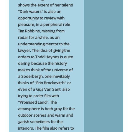
shows the extent of her talent!
"Dark waters" is also an
opportunity to review with
pleasure, in a peripheral role
Tim Robbins, missing from
radar for a while, as an
understanding mentor to the
lawyer. The idea of ​​giving the
orders to Todd Haynes is quite
daring, because the history
makes think of the universe of
a Soderbergh, one inevitably
thinks of "Erin Brockovitch" or
even of a Gus Van Sant, also
trying to order film with
"Promised Land". The
atmosphere is both gray for the
outdoor scenes and warm and
garish sometimes for the
interiors. The film also refers to