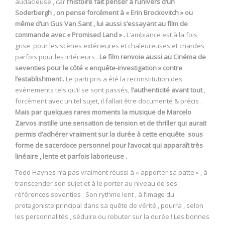
audacieuse , car
l’histoire fait penser à l’univers d’un
Soderbergh , on pense forcément à « Erin Brockovitch » ou
même d’un Gus Van Sant , lui aussi s’essayant au film de
commande avec « Promised Land » .
L’ambiance est à la fois
grise pour les scènes extérieures et chaleureuses et criardes
parfois pour les intérieurs .
Le film renvoie aussi au Cinéma de
seventies pour le côté « enquête-investigation » contre
l’establishment .
Le parti pris a été la reconstitution des
evènements tels qu’il se sont passés,
l’authenticité avant tout
,
forcément avec un tel sujet, il fallait être documenté & précis .
Mais par quelques rares moments la musique de Marcelo
Zarvos instille une sensation de tension et de thriller qui aurait
permis d’adhérer vraiment sur la durée à cette enquête sous
forme de sacerdoce personnel pour l’avocat qui apparaît très
linéaire , lente et parfois laborieuse .
Todd Haynes n’a pas vraiment réussi à « apporter sa patte » , à
transcender son sujet et à le porter au niveau de ses
références seventies . Son rythme lent , à l’image du
protagoniste principal dans sa quête de vérité , pourra , selon
les personnalités , séduire ou rebuter sur la durée ! Les bonnes