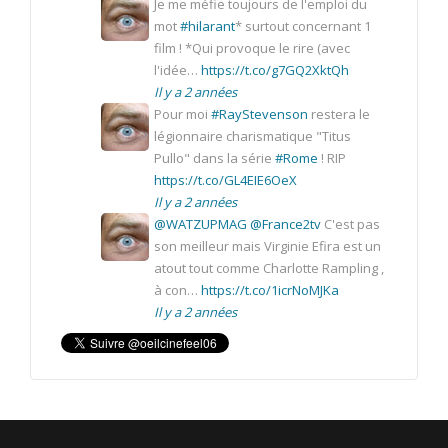
Je me méfie toujours de l'emploi du
mot
#hilarant
* surtout concernant 1
film ! *Qui provoque le rire (avec
l'idée…
https://t.co/g7GQ2XktQh
Il y a 2 années
Pour moi
#RayStevenson
restera le
légionnaire charismatique "Titus
Pullo" dans la série
#Rome
! RIP
https://t.co/GL4EIE6OeX
Il y a 2 années
@WATZUPMAG
@France2tv
C'est pas
son meilleur mais Virginie Efira est un
atout tout comme Charlotte Rampling ,
à con…
https://t.co/1icrNoMJKa
Il y a 2 années