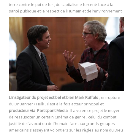
terre contre le pot de fer , du capitalisme forcené face à la
santé publique et le respect de l’Humain et de l’environnement !
L’instigateur du projet est bel et bien Mark Ruffalo
, en rupture
du Dr Banner / Hulk . Il est à la fois acteur principal et
producteur via Particpant Media
. Il a vu en ce projet le moyen
de ressusciter un certain Cinéma de genre , celui du combat
justifié de l’avocat ou de l’humain face aux grands groupes
américains s’asseyant volontiers sur les règles au nom du Dieu