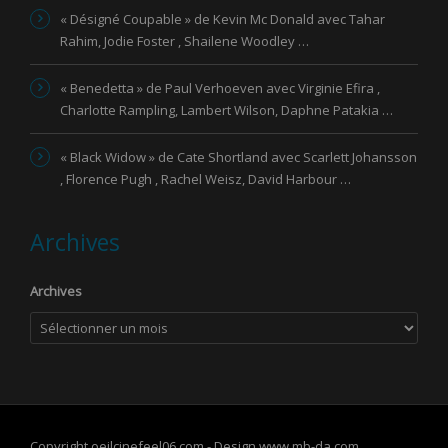
« Désigné Coupable » de Kevin Mc Donald avec Tahar
Rahim, Jodie Foster , Shailene Woodley …
« Benedetta » de Paul Verhoeven avec Virginie Efira ,
Charlotte Rampling, Lambert Wilson, Daphne Patakia …
« Black Widow » de Cate Shortland avec Scarlett Johansson
, Florence Pugh , Rachel Weisz, David Harbour …
Archives
Archives
Copyright oeilcinefeel06.com - Design www.mb-da.com