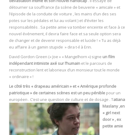
dévastation intime et son nouvel handicap
. Il essaye de
détourner sa souffrance (la scène de beuverie « amicale » et
l’épisode de la conduite de voiture , les mains d’un des ses
potes sur les pédales et lui au volant ) et d’éviter les
responsabilités . Sa petite amie va tomber enceinte et face à ce
nouvel événement, il devra faire face et sa seule option sera
de changer et de devenir responsable et lucide ! « Tu as déjà
eu affaire à un gamin stupide » dira t-il à Erin.
David Gordon Green (« Joe » « Mangelhorn ») signe
un film
indépendant intimiste axé sur l’humain
et le parcours de
reconstruction lent et laborieux d’un monsieur tout le monde
« ordinaire » !
Le côté très « drapeau américain » et « Amérique profonde
patriotique » de certaines scènes est un peu pénible
pour un
européen . C’est une question de culture et de dosage .
T
atiana
Maslany ,en
« girl next
door » , ex
petite amie