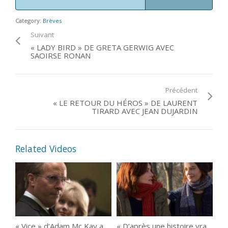
Category:
Brèves
Suivant
« LADY BIRD » DE GRETA GERWIG AVEC
SAOIRSE RONAN
Précédent
« LE RETOUR DU HÉROS » DE LAURENT
TIRARD AVEC JEAN DUJARDIN
Related Videos
« Vice » d’Adam Mc Kay avec Christian Bale
« D’après une histoire vraie » de Roman Polanski