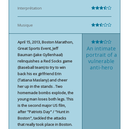
Interprétation
Musique
April 15, 2013, Boston Marathon,
An intimate
Great Sports Event, Jeff
portrait of a
Bauman (Jake Gyllenhaal)
vulnerable
relinquishes a Red Socks game
anti-hero
(Baseball team) to try to win
back his ex girlfriend Erin
(Tatiana Maslany) and cheer
her up in the stands . Two
homemade bombs explode, the
young man loses both legs. This
is the second major US film,
after "Patriots Day" / "Hunt in
Boston", tackled the attacks
that really took place in Boston.