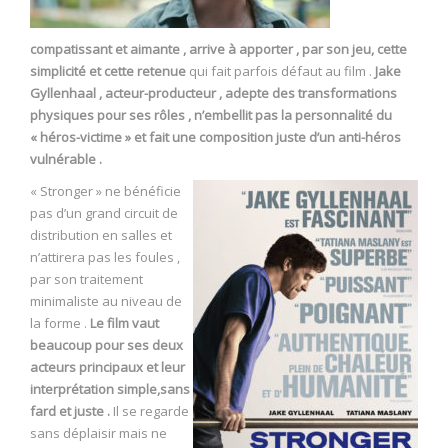
compatissant et aimante , arrive à apporter , par son jeu, cette
simplicité et cette retenue
qui fait parfois défaut au film .
Jake
Gyllenhaal , acteur-producteur , adepte des transformations
physiques pour ses rôles , n’embellit pas la personnalité du
« héros-victime » et fait une composition juste d’un anti-héros
vulnérable .
« Stronger » ne bénéficie
pas d’un grand circuit de
distribution en salles et
n’attirera pas les foules ,
par son traitement
minimaliste au niveau de
la forme .
Le film vaut
beaucoup pour ses deux
acteurs principaux et leur
interprétation simple,sans
fard et juste .
Il se regarde
sans déplaisir mais ne