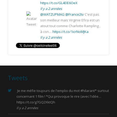
https://t.co/GL4EIE6OeX
Il y a 2 années
@WATZUPMAG
@France2tv
C'est pas
son meilleur mais Virginie Efira est un
atout tout comme Charlotte Rampling ,
à con…
https://t.co/1icrNoMJKa
Il y a 2 années
Tweets
Je me méfie toujours de l'emploi du mot
#hilarant
* surtout
concernant 1 film ! *Qui provoque le rire (avec l'idée…
https://t.co/g7GQ2XktQh
Il y a 2 années