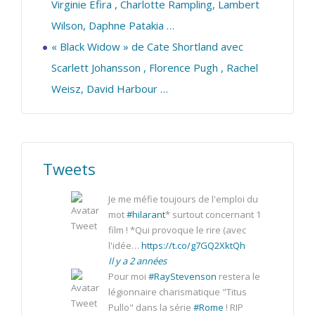
Virginie Efira , Charlotte Rampling, Lambert
Wilson, Daphne Patakia …
« Black Widow » de Cate Shortland avec
Scarlett Johansson , Florence Pugh , Rachel
Weisz, David Harbour …
Tweets
Je me méfie toujours de l'emploi du
mot
#hilarant
* surtout concernant 1
film ! *Qui provoque le rire (avec
l'idée…
https://t.co/g7GQ2XktQh
Il y a 2 années
Pour moi
#RayStevenson
restera le
légionnaire charismatique "Titus
Pullo" dans la série
#Rome
! RIP