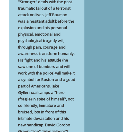
"Stronger" deals with the post-
traumatic fallout of a terrorist
attack on lives. Jeff Bauman
was a hesitant adult before the
explosion and his personal
physical, emotional and
psychological tragedy will,
through pain, courage and
awareness transform humanly.
His fight and his attitude (he
saw one of bombers and will
work with the police) will make it
a symbol for Boston and a good
part of Americans. Jake
Gyllenhaal camps a "hero
(fragile) in spite of himself", not
so friendly, immature and
bruised, lost in front of this
intimate devastation and his
new handicap. David Gordon
Green ("Joe" "Mangelhorn")