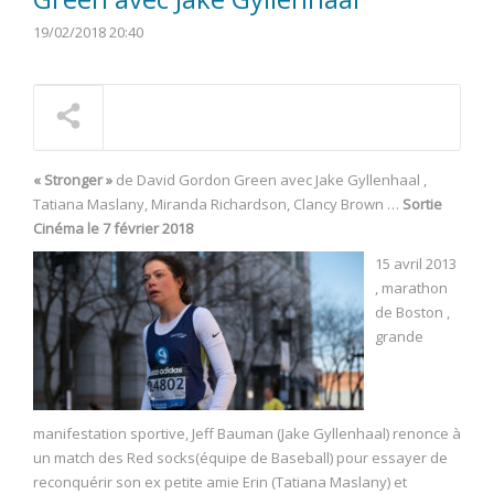
19/02/2018 20:40
« Stronger »
de David Gordon Green avec Jake Gyllenhaal ,
Tatiana Maslany, Miranda Richardson, Clancy Brown …
Sortie
Cinéma le 7 février 2018
15 avril 2013
, marathon
de Boston ,
grande
manifestation sportive, Jeff Bauman (Jake Gyllenhaal) renonce à
un match des Red socks(équipe de Baseball) pour essayer de
reconquérir son ex petite amie Erin (Tatiana Maslany) et