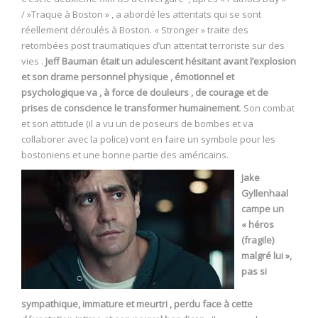
/ »Traque à Boston » , a abordé les attentats qui se sont
réellement déroulés à Boston. « Stronger » traite des
retombées post traumatiques d’un attentat terroriste sur des
vies .
Jeff Bauman était un adulescent hésitant avant l’explosion
et son drame personnel physique , émotionnel et
psychologique va , à force de douleurs , de courage et de
prises de conscience le transformer humainement
. Son combat
et son attitude (il a vu un de poseurs de bombes et va
collaborer avec la police) vont en faire un symbole pour les
bostoniens et une bonne partie des américains.
Jake
Gyllenhaal
campe un
« héros
(fragile)
malgré lui »,
pas si
sympathique, immature et meurtri , perdu face à cette