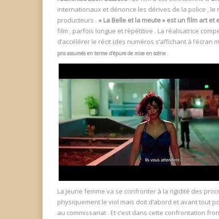
internationaux et dénonce les dérives de la police , le m
producteurs .
« La Belle et la meute » est un film art et
film , parfois longue et répétitive . La réalisatrice
d’accélérer le récit (des numéros s’affichant à l’écra
pris assumés en terme d’épure de mise en scène .
.
La jeune femme va se confronter à la rigidité des procé
physiquement le viol mais doit d’abord et avant tout p
au commissariat . Et c’est dans cette confrontation fron