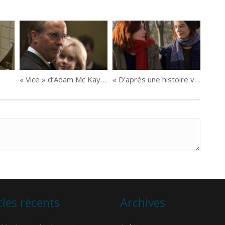
« Vice » d’Adam Mc Kay avec Christian Bale
« D’après une histoire vraie » de Roman Polanski
cles récents
Archives