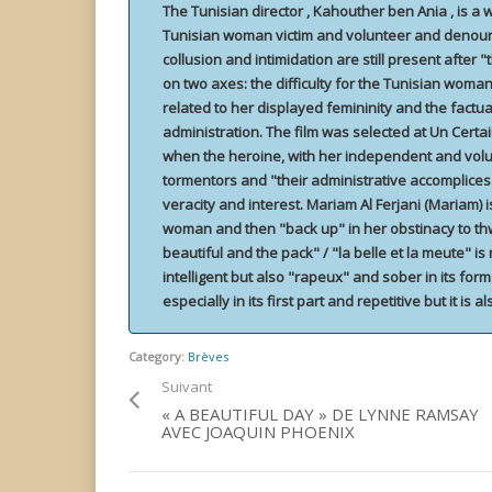
The Tunisian director , Kahouther ben Ania , is a
Tunisian woman victim and volunteer and denoun
collusion and intimidation are still present after "
on two axes: the difficulty for the Tunisian woman
related to her displayed femininity and the factu
administration. The film was selected at Un Certain
when the heroine, with her independent and vol
tormentors and "their administrative accomplices" t
veracity and interest. Mariam Al Ferjani (Mariam) 
woman and then "back up" in her obstinacy to thw
beautiful and the pack" / "la belle et la meute" is
intelligent but also "rapeux" and sober in its form
especially in its first part and repetitive but it is al
Category:
Brèves
Suivant
« A BEAUTIFUL DAY » DE LYNNE RAMSAY
AVEC JOAQUIN PHOENIX