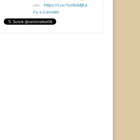
con…
https://t.co/1icrNoMJKa
Il y a 2 années