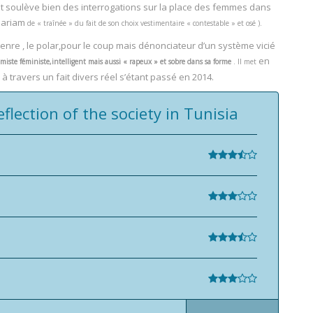
t et soulève bien des interrogations sur la place des femmes dans
 Mariam
de « traînée » du fait de son choix vestimentaire « contestable » et osé ).
 genre , le polar,pour le coup mais dénonciateur d’un système vicié
en
miste féministe,intelligent
mais aussi
« rapeux »
et sobre dans sa forme
. Il met
 travers un fait divers réel s’étant passé en 2014.
lection of the society in Tunisia