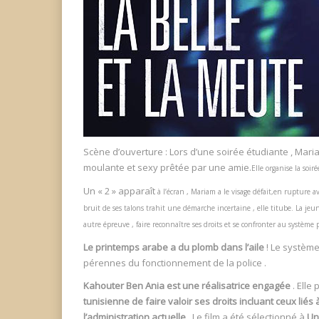
Scène d’ouverture : Lors d’une soirée étudiante , Ma
moulante et sexy prêtée par une amie.
Elle organise la soir
Un « 2 » apparaît
à l’écran , Mariam a le visage défait,
en rupture av
bruit de ses talons trahit une démarche incertaine , elle titube. La jeun
autre épreuve , faire reconnaître ses droits et se confronter au systèm
Le printemps arabe a du plomb dans l’aile
! Le système
pérennes du fonctionnement de la police .
Kahouter Ben Ania est une réalisatrice engagée
. Elle
tunisienne de faire valoir ses droits incluant ceux liés
l’administration actuelle
. Le film a été sélectionné à
Un 