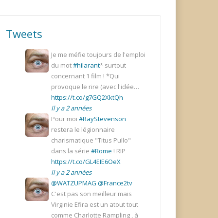
Tweets
Je me méfie toujours de l'emploi
du mot
#hilarant
* surtout
concernant 1 film ! *Qui
provoque le rire (avec l'idée…
https://t.co/g7GQ2XktQh
Il y a 2 années
Pour moi
#RayStevenson
restera le légionnaire
charismatique "Titus Pullo"
dans la série
#Rome
! RIP
https://t.co/GL4EIE6OeX
Il y a 2 années
@WATZUPMAG
@France2tv
C'est pas son meilleur mais
Virginie Efira est un atout tout
comme Charlotte Rampling , à