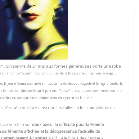
riam, tunisienne de 21 ans aux formes généreuses porte une robe
ée et rencontre
Youssef . Ils sortent du lieu de la fête pour se diriger vers la plage…
ec la jeune femme souriante et insouciante du début . Hagarde et le regard perdu
, le
e femme s’est faite violée par 3 policiers . Youssef lui court après, commence alors une
e procédurier, complaisant et intimidateur en vigueur en Tunisie !
 sclérosé a perduré ainsi que les failles et les complaisances
 place son film sur
deux axes
:
la difficulté pour la Femme
 à sa féminité affichée et la déliquescence factuelle de
Certain regard à Cannes 2017
. Si le film a des capitaux