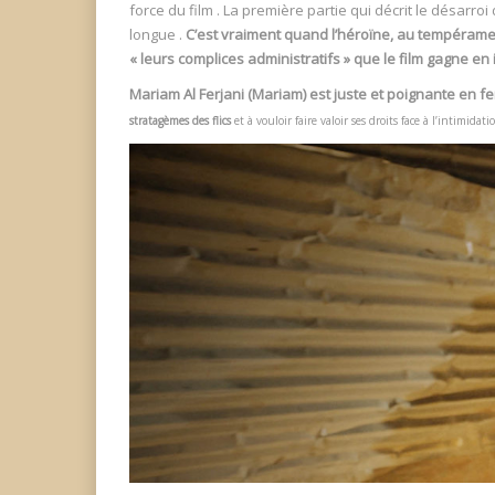
force du film . La première partie qui décrit le désarro
longue .
C’est vraiment quand l’héroïne, au tempéramen
« leurs complices administratifs » que le film gagne en i
Mariam Al Ferjani (Mariam) est juste et poignante en
stratagèmes des flics
et à vouloir faire valoir ses droits face à l’intimida