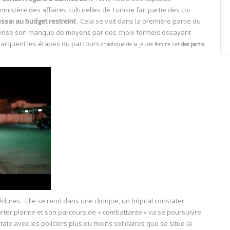
inistère des affaires culturelles de Tunisie fait partie des co-
 essai au budget restreint
. Cela se voit dans la première partie du
 compense son manque de moyens par des choix formels essayant
n marquent les étapes du parcours
chaotique
de la jeune femme
) et
des partis
dures . Elle se rend dans une clinique, un hôpital constater
orter plainte et son parcours de « combattante » va se poursuivre
tale avec les policiers plus ou moins solidaires que se situe la