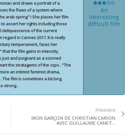
 woman and draws a portrait of a
An
ces the flaws of a system where
interesting
the arab spring" ! She places her film
difficult film
 to assert her rights including those
al deliquescence of the current
 regard in Cannes 2017. It is really
untary temperament, faces her
hat the film gains in intensity,
is just and poignant as a scorned
art the stratagems of the cops . "The
 more an intimist feminist drama,
 . The film is sometimes a bit long
so strong .
Précédent
MON GARÇON DE CHRISTIAN CARION
AVEC GUILLAUME CANET…