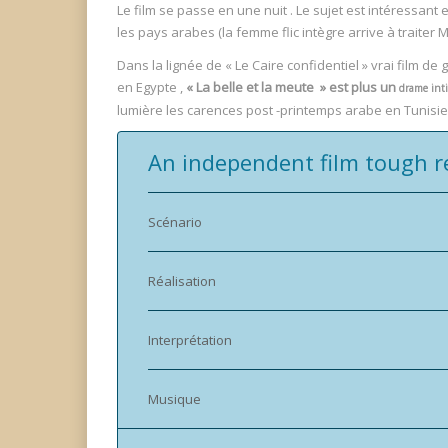
Le film se passe en une nuit . Le sujet est intéressan
les pays arabes (la femme flic intègre arrive à traiter
Dans la lignée de « Le Caire confidentiel » vrai film de
en Egypte ,
« La belle et la meute » est plus un
drame inti
lumière les carences post -printemps arabe en Tunisie à
An independent film tough ref
Scénario
Réalisation
Interprétation
Musique