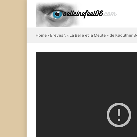
Home
\
Brèves
\
« La Belle et la Meute » de Kaouther 