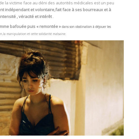
i de la victime face au déni des autorités médicales est un peu
t indépendant et volontaire,fait face à ses bourreaux et à
ntensité , véracité et intérêt
.
 femme bafouée puis « remontée »
dans son obstination à déjouer les
tion,la manipulation et cette solidarité malsaine.