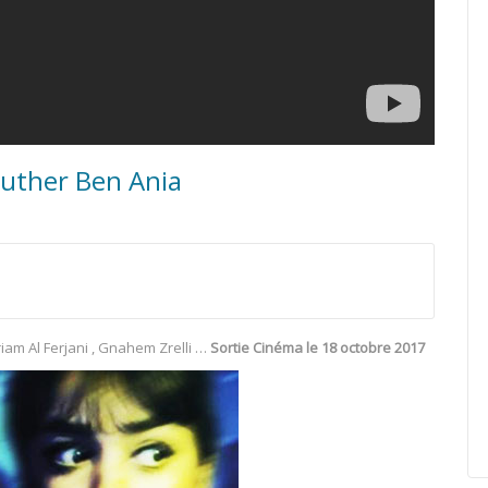
aouther Ben Ania
am Al Ferjani , Gnahem Zrelli …
Sortie Cinéma le 18 octobre 2017