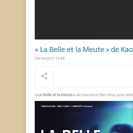
« La Belle et la Meute » de K
29/10/2017 17:39
« La Belle et la Meute »
de Kaouther Ben Ania avec Mari